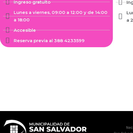
Ingreso gratuito
In
Lunes a viernes, 09:00 a 12:00 y de 14:00
Lu
a 18:00
a 
Accesible
Reserva previa al 388 4233599
Nec