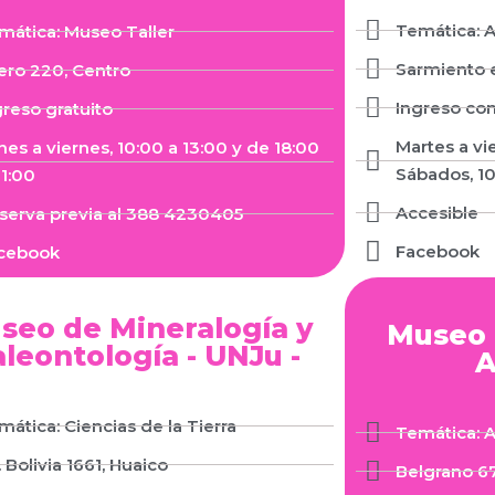
Temática: A
mática: Museo Taller
Sarmiento e
ero 220, Centro
Ingreso co
greso gratuito
Martes a vi
nes a viernes, 10:00 a 13:00 y de 18:00
Sábados, 10
21:00
Accesible
serva previa al 388 4230405
Facebook
cebook
seo de Mineralogía y
Museo 
leontología - UNJu -
A
mática: Ciencias de la Tierra
Temática: A
 Bolivia 1661, Huaico
Belgrano 67