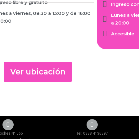
greso libre y gratuito
Ingreso co
nes a viernes, 08:30 a 13:00 y de 16:00
Lunes a vie
20:00
a 20:00
Accesible
Ver ubicación
ochea N° 565
Tel: 0388 4136397