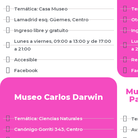
Temática: Casa Museo
Te
Lamadrid esq. Güemes, Centro
Ot
Ingreso libre y gratuito
In
Lunes a viernes, 09:00 a 13:00 y de 17:00
Lu
a 21:00
a 
Accesible
Re
Facebook
Fa
Mu
Museo Carlos Darwin
Pa
Temática: Ciencias Naturales
Te
Canónigo Gorriti 343, Centro
Av.