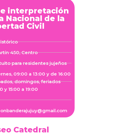
e interpretación
 Nacional de la
bertad Civil
istórico
artín 450, Centro
tuito para residentes jujeños
ernes, 09:00 a 13:00 y de 16:00
bados, domingos, feriados
0 y 15:00 a 19:00
alonbanderajujuy@gmail.com
eo Catedral