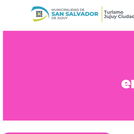
Ir
al
contenido
e