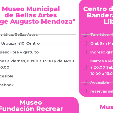
Museo Municipal
Centro d
de Bellas Artes
Bandera
rge Augusto Mendoza"
Li
mática: Bellas Artes
Temática: H
. Urquiza 410, Centro
Gral. San M
greso libre y gratuito
Ingreso gra
nes a viernes, 09:00 a 13:00 y de 14:00
Martes a vi
20:00
a 20:00 Sá
10:00 a 13:0
cesible
Accesible
cebook
reservas s
Museo
Mus
Fundación Recrear