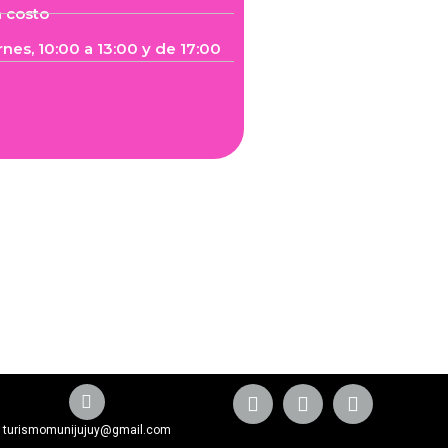
n costo
rnes, 10:00 a 13:00 y de 17:00
turismomunijujuy@gmail.com