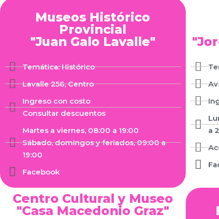
Museos Histórico
Provincial
"Juan Galo Lavalle"
"Jo
Temática: Histórico
Te
Lavalle 256, Centro
Av
Ingreso con costo
In
Consultar descuentos
Lu
Martes a viernes, 08:00 a 19:00
a 
Sábado, domingos y feriados, 09:00 a
Ac
19:00
Fa
Facebook
Centro Cultural y Museo
"Casa Macedonio Graz"