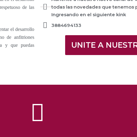
todas las novedades que tenemos p
respetuoso de las
Ingresando en el siguiente kink
3884694133
ntar el desarrollo
o de anfitriones
UNITE A NUEST
iva y que puedas