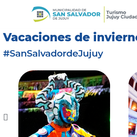
Ir
al
contenido
Vacaciones de inviern
#SanSalvadordeJujuy