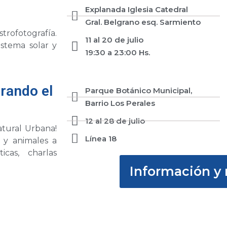
Explanada Iglesia Catedral
Gral. Belgrano esq. Sarmiento
rofotografía.
11 al 20 de julio
istema solar y
19:30 a 23:00 Hs.
rando el
Parque Botánico Municipal,
Barrio Los Perales
12 al 28 de julio
atural Urbana!
Línea 18
s y animales a
icas, charlas
Información y 