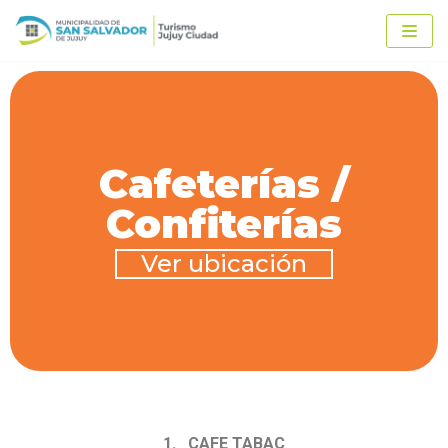
Ir
al
contenido
Cafeterías /
Confiterías
Ver ubicación
1. CAFE TABAC