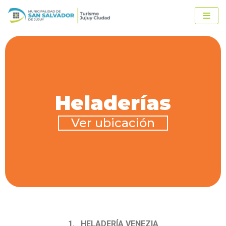
Ir
al
contenido
Heladerías
Ver ubicación
1. HELADERÍA VENEZIA