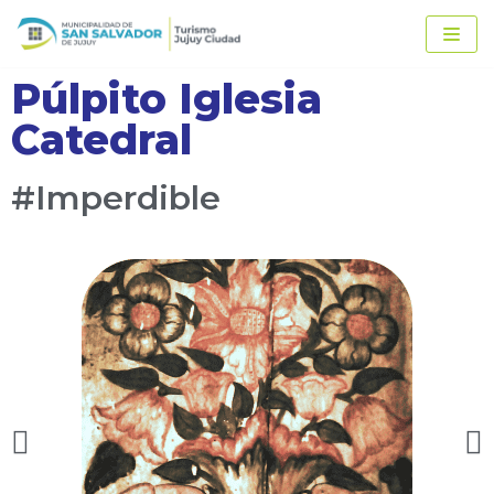
Ir
al
contenido
Púlpito Iglesia
Catedral
#Imperdible