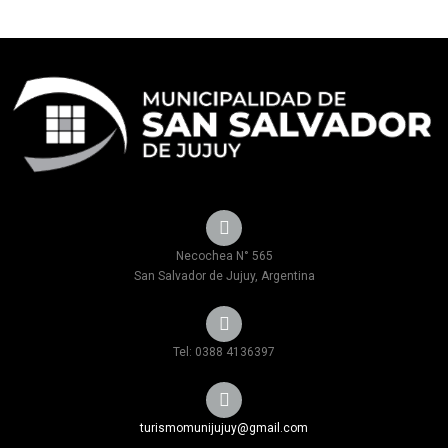
Necochea N° 565
San Salvador de Jujuy, Argentina
Tel: 0388 4136397
turismomunijujuy@gmail.com