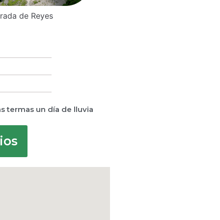
rada de Reyes
Río Reyes
as termas un día de lluvia
ios