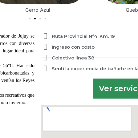
Cerro Azul
Queb
vador de Jujuy se
Ruta Provincial N°4, Km. 19
rros con diversas
Ingreso con costo
 lugar ideal para
Colectivo línea 38
de 56°C. Han sido
Sentí la experiencia de bañarte en l
 bicarbonatadas y
s venían los Reyes
Ver servic
os recreativos que
oño o invierno.