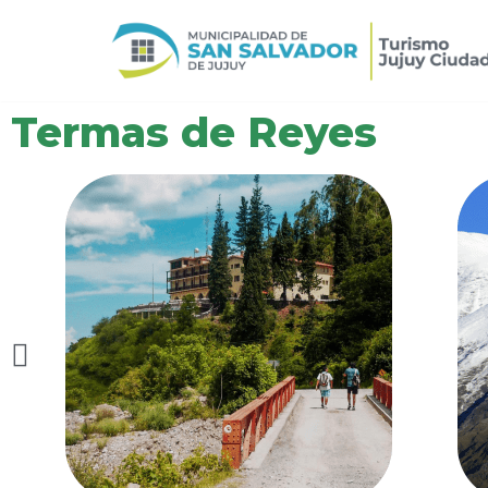
Ir
al
contenido
Termas de Reyes