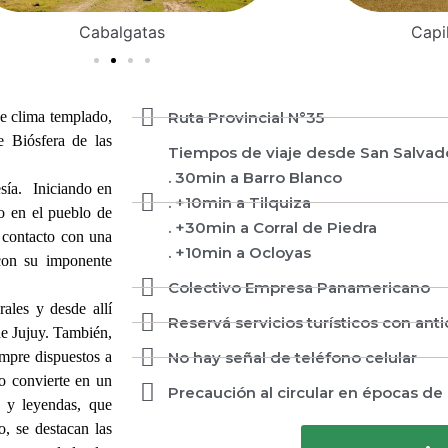
Cabalgatas
Capi
e clima templado,
Ruta Provincial N°35
e Biósfera de las
Tiempos de viaje desde San Salvado
. 30min a Barro Blanco
esía. Iniciando en
. +10min a Tilquiza
o en el pueblo de
. +30min a Corral de Piedra
 contacto con una
. +10min a Ocloyas
 con su imponente
Colectivo Empresa Panamericano
ales y desde allí
Reservá servicios turísticos con ant
de Jujuy. También,
empre dispuestos a
No hay señal de teléfono celular
lo convierte en un
Precaución al circular en épocas de 
s y leyendas, que
o, se destacan las