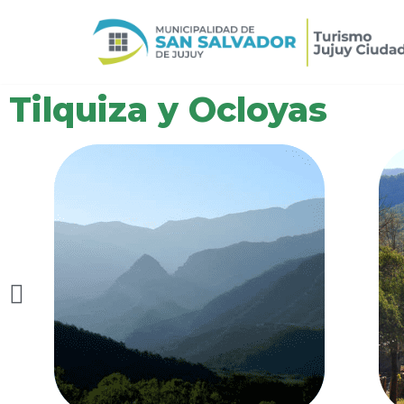
Ir
al
contenido
Tilquiza y Ocloyas