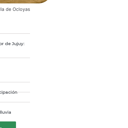
lla de Ocloyas
Selva pedemont
r de Jujuy:
icipación
lluvia