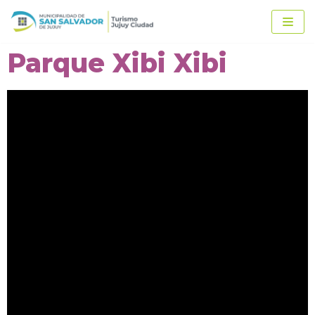
Ir
al
contenido
Parque Xibi Xibi