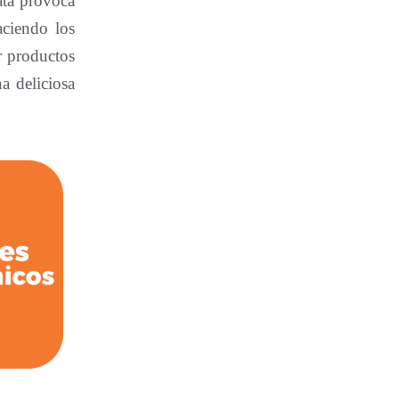
ata provoca
aciendo los
r productos
a deliciosa