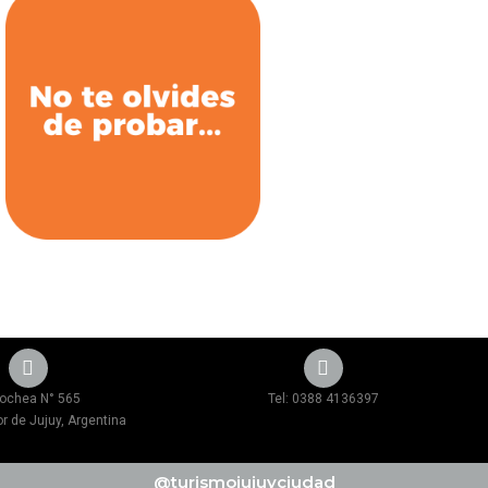
ochea N° 565
Tel: 0388 4136397
r de Jujuy, Argentina
@turismojujuyciudad