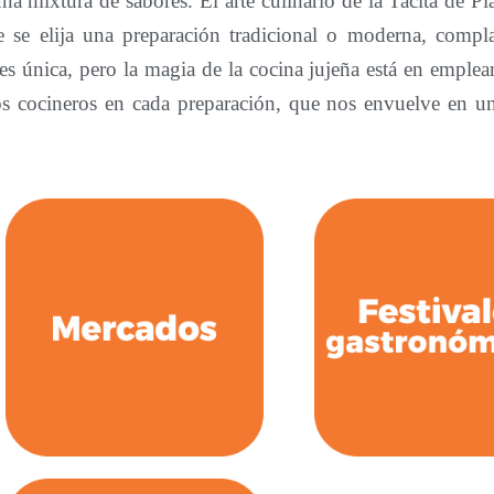
a mixtura de sabores. El arte culinario de la Tacita de Pl
e se elija una preparación tradicional o moderna, compl
es única, pero la magia de la cocina jujeña está en emplea
os cocineros en cada preparación, que nos envuelve en un