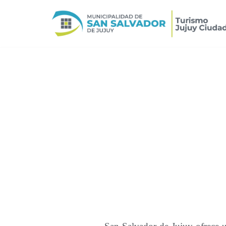
Ir
al
contenido